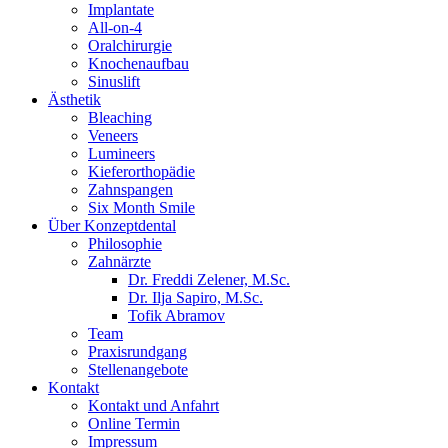
Implantate
All-on-4
Oralchirurgie
Knochenaufbau
Sinuslift
Ästhetik
Bleaching
Veneers
Lumineers
Kieferorthopädie
Zahnspangen
Six Month Smile
Über Konzeptdental
Philosophie
Zahnärzte
Dr. Freddi Zelener, M.Sc.
Dr. Ilja Sapiro, M.Sc.
Tofik Abramov
Team
Praxisrundgang
Stellenangebote
Kontakt
Kontakt und Anfahrt
Online Termin
Impressum