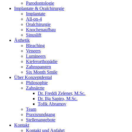
Parodontologie
Implantate & Oralchirurgie
Implantate
All-on-4
Oralchirurgie
Knochenaufbau
Sinuslift
Ästhetik
Bleaching
Veneers
Lumineers
Kieferorthopädie
Zahnspangen
Six Month Smile
Über Konzeptdental
Philosophie
Zahnärzte
Dr. Freddi Zelener, M.Sc.
Dr. Ilja Sapiro, M.Sc.
Tofik Abramov
Team
Praxisrundgang
Stellenangebote
Kontakt
Kontakt und Anfahrt