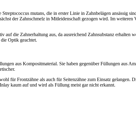
e Streptococcus mutans, die in erster Linie in Zahnbelägen ansässig s
chst der Zahnschmelz in Mitleidenschaft gezogen wird. Im weiteren Ver
ositiv auf die Zahnerhaltung aus, da ausreichend Zahnsubstanz erhalten
die Optik geachtet.
üllungen aus Kompositmaterial. Sie haben gegenüber Füllungen aus Amal
tischer.
ohl für Frontzähne als auch für Seitenzähne zum Einsatz gelangen. Die
Inlay kaum auf und wird als Füllung meist gar nicht erkannt.